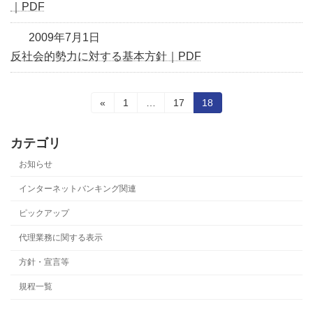
｜PDF
2009年7月1日
反社会的勢力に対する基本方針｜PDF
投
固
固
固
«
1
…
17
18
定
定
定
稿
ペ
ペ
ペ
ー
ー
ー
カテゴリ
の
ジ
ジ
ジ
お知らせ
ペ
インターネットバンキング関連
ー
ピックアップ
ジ
代理業務に関する表示
送
方針・宣言等
り
規程一覧