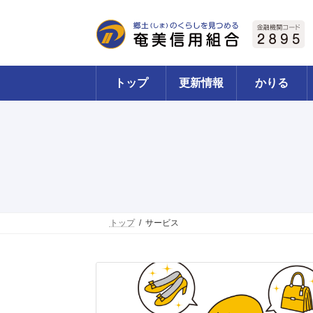
コ
ナ
ン
ビ
テ
ゲ
ン
ー
ツ
シ
へ
ョ
トップ
更新情報
かりる
ス
ン
キ
に
ッ
移
プ
動
トップ
サービス