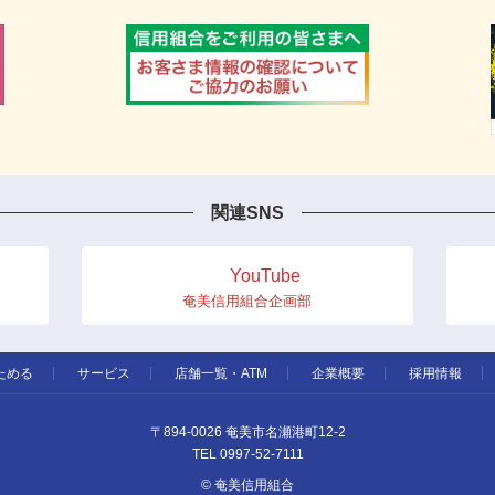
関連SNS
YouTube
奄美信用組合企画部
ためる
サービス
店舗一覧・ATM
企業概要
採用情報
〒894-0026 奄美市名瀬港町12-2
TEL 0997-52-7111
© 奄美信用組合