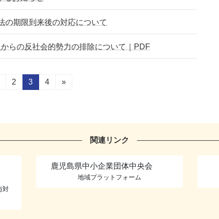
法の期限到来後の対応について
からの反社会的勢力の排除について｜PDF
固
固
2
固
3
固
4
»
定
定
定
定
ペ
ペ
ペ
ペ
ー
ー
ー
ー
ジ
ジ
ジ
ジ
関連リンク
鹿児島県中小企業団体中央会
地域プラットフォーム
与対