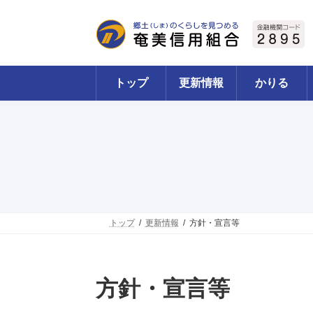
コ
ナ
ン
ビ
テ
ゲ
ン
ー
ツ
シ
へ
ョ
トップ
更新情報
かりる
ス
ン
キ
に
ッ
移
プ
動
トップ
更新情報
方針・宣言等
方針・宣言等