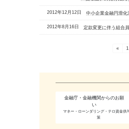
2012年12月12日
中小企業金融円滑化
2012年8月16日
定款変更に伴う組合員
投
«
1
稿
の
ペ
ー
金融庁・金融機関からのお願
ジ
い
マネー・ローンダリング・テロ資金供
送
策
り