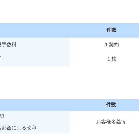
件数
設手数料
１契約
手
１枚
件数
印
お客様名義毎
己都合による改印