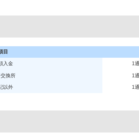
項目
頭入金
1
子交換所
1
記以外
1