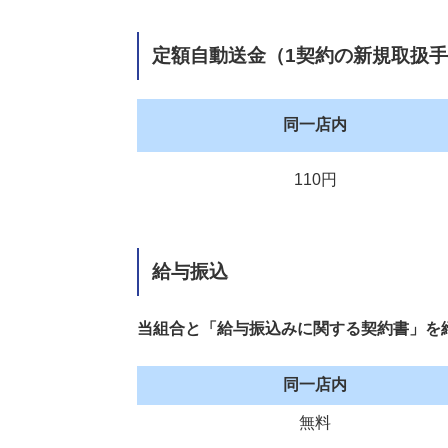
8.
両替手数料
9.
硬貨入金手数料
定額自動送金
（1契約の新規取扱手数
10.
ATM利用手数料
同一店内
10.1.
当組合カード
110円
10.2.
提携金融機関カード
11.
ネットバンキング基本手数料
給与振込
12.
宝くじ高額当選換金事務手数
当組合と「給与振込みに関する契約書」を
13.
旧券・旧貨・記念硬貨取扱手
同一店内
14.
破産管財人口座開設手数料
無料