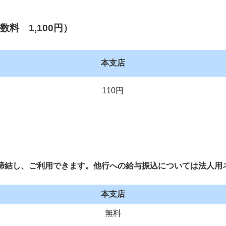
料 1,100円）
本支店
110円
（月額）
料
締結し、ご利用できます。
他行への給与振込については法人用
数料
本支店
無料